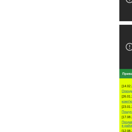
Прива
[14.02.
Оренд
[26.01.
комп'ю
[23.01.
Пошук 
[17.08.
Продам
в рай
[12.08.