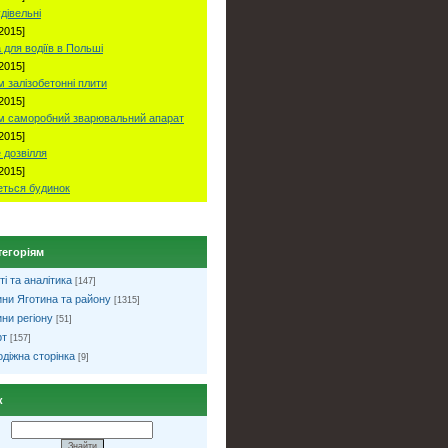
удівельні
2015]
 для водіїв в Польші
2015]
 залізобетонні плити
2015]
м саморобний зварювальний апарат
2015]
 дозвілля
2015]
ться будинок
тегоріям
ті та аналітика
[147]
ни Яготина та району
[1315]
ни регіону
[51]
рт
[157]
діжна сторінка
[9]
к