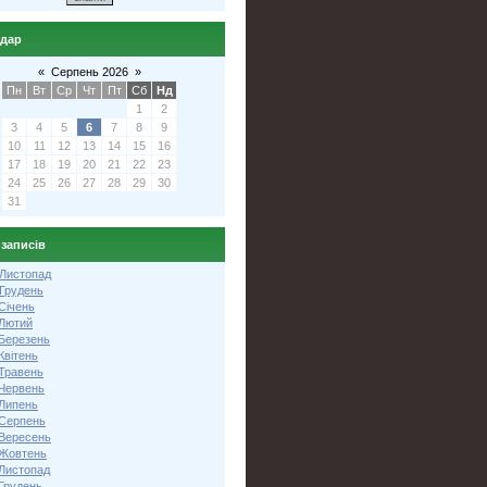
ндар
«
Серпень 2026
»
Пн
Вт
Ср
Чт
Пт
Сб
Нд
1
2
3
4
5
6
7
8
9
10
11
12
13
14
15
16
17
18
19
20
21
22
23
24
25
26
27
28
29
30
31
 записів
 Листопад
 Грудень
Січень
 Лютий
 Березень
Квітень
 Травень
 Червень
 Липень
 Серпень
 Вересень
 Жовтень
 Листопад
Грудень