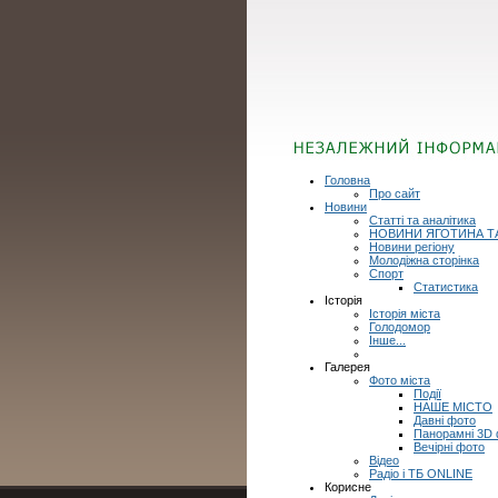
Головна
Про сайт
Новини
Статті та аналітика
НОВИНИ ЯГОТИНА Т
Новини регіону
Молодіжна сторінка
Спорт
Статистика
Історія
Історія міста
Голодомор
Інше...
Галерея
Фото міста
Події
НАШЕ МІСТО
Давні фото
Панорамні 3D
Вечірні фото
Відео
Радіо і ТБ ONLINE
Корисне