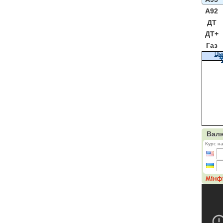
A92
ДТ
ДТ+
Газ
Цін
К