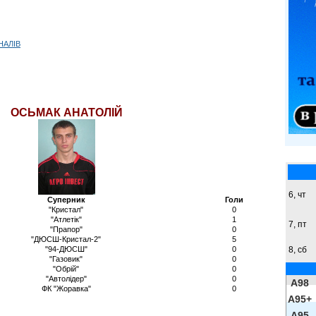
НАЛІВ
ОСЬМАК АНАТОЛІЙ
6, чт
Суперник
Голи
"Кристал"
0
"Атлетік"
1
7, пт
"Прапор"
0
"ДЮСШ-Кристал-2"
5
"94-ДЮСШ"
0
8,
сб
"Газовик"
0
"Обрій"
0
"Автолідер"
0
A98
ФК "Жоравка"
0
A95+
A95