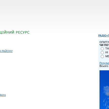
РАДІО+
ОПИТУ
ЧИ ПО
ТА
А РАЙОНУ
НІ
МЕ
Резуль
Всього 
 фото