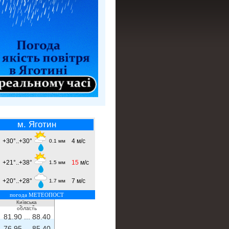
м. Яготин
+30°..+30°
4 м/с
0.1 мм
+21°..+38°
15
м/с
1.5 мм
+20°..+28°
7 м/с
1.7 мм
погода МЕТЕОПОСТ
Київська
- ...
-
область
81.90 ...
88.40
76.95 ...
85.40