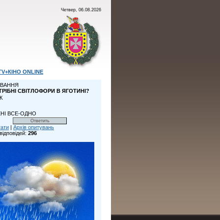
Четвер, 06.08.2026
TV+КІНО ONLINE
ВАННЯ
ТРІБНІ СВІТЛОФОРИ В ЯГОТИНІ?
К
НІ ВСЕ-ОДНО
тати
|
Архів опитувань
відповідей:
296