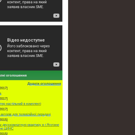
тні оголошення
Додати оголошення
2017]
а
2017]
тер настільний в комплекті
2017]
акторів для телевізійної передачі
2015]
 двухкомнатную квартиру в г.Яготине
оне ЦИНС
2015]