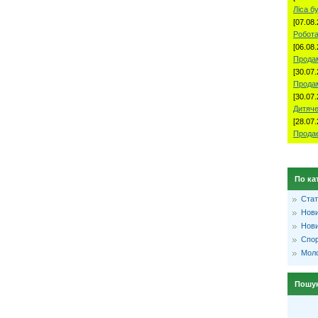
Ліса б
[07.08.
Робота
[06.08.
Продам
[30.07.
Прода
[30.07.
Дитяче
[28.07.
Продае
По ка
Стат
Нови
Нови
Спо
Моло
Пошу