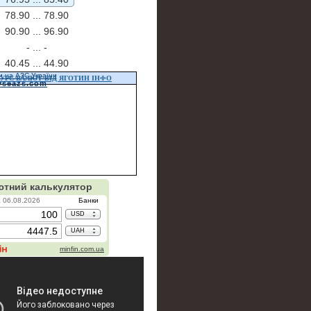
78.90 ...
78.90
90.90 ...
96.90
- ...
-
40.45 ...
44.90
и на АЗС України
УРС ВАЛЮТ ВІД ЯГОТИН ІНФО
vseazs.com