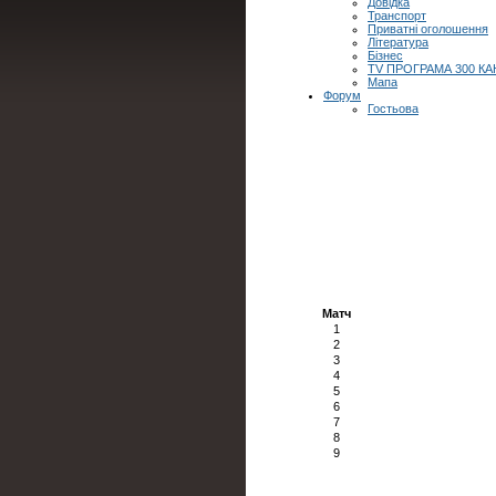
Довідка
Транспорт
Приватні оголошення
Література
Бізнес
TV ПРОГРАМА 300 КА
Мапа
Форум
Гостьова
Матч
1
2
3
4
5
6
7
8
9