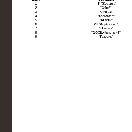
1
ФК "Жоравка"
2
"Обрій"
3
"Кристал"
4
"Автолідер"
5
"Атлетік"
6
ФК "Фарбоване"
7
"Прапор"
8
"ДЮСШ-Кристал-2"
9
"Газовик"