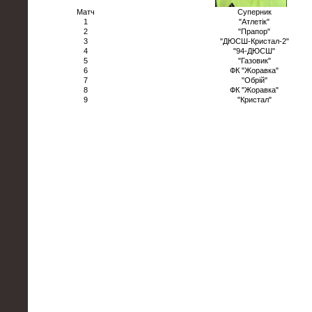
Матч
Суперник
1
"Атлетік"
2
"Прапор"
3
"ДЮСШ-Кристал-2"
4
"94-ДЮСШ"
5
"Газовик"
6
ФК "Жоравка"
7
"Обрій"
8
ФК "Жоравка"
9
"Кристал"