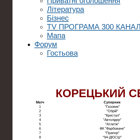
Приватні оголошення
Література
Бізнес
TV ПРОГРАМА 300 КАНАЛ
Мапа
Форум
Гостьова
КОРЕЦЬКИЙ С
Матч
Суперник
1
"Газовик"
2
"Обрій"
3
"Кристал"
4
"Автолідер"
5
"Атлетік"
6
ФК "Фарбоване"
7
"Прапор"
8
"94-ДЮСШ"