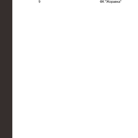
9
ФК "Жоравка"