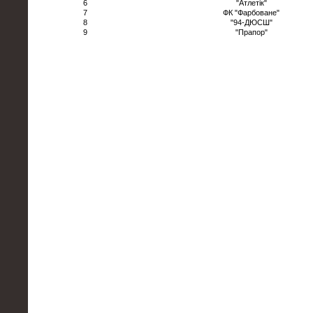
6
"Атлетік"
7
ФК "Фарбоване"
8
"94-ДЮСШ"
9
"Прапор"