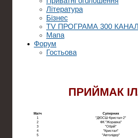
Приватні оголошення
Література
Бізнес
TV ПРОГРАМА 300 КАНАЛ
Мапа
Форум
Гостьова
ПРИЙМАК І
Матч
Суперник
1
"ДЮСШ-Кристал-2"
2
ФК "Жоравка"
3
"Обрій"
4
"Кристал"
5
"Автолідер"