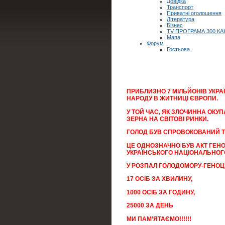
Довідка
Транспорт
Приватні оголошення
Література
Бізнес
TV ПРОГРАМА 300 КА
Мапа
Форум
Гостьова
ПРИБЛИЗНО 7 МІЛЬЙОНІВ УКРА
НАРОДУ В ЖИТНИЦІ ЄВРОПИ.
У ТОЙ ЧАС, ЯК ЗЛОЧИННА ОКУ
ЗЕРНА НА СВІТОВІ РИНКИ.
ГОЛОД БУВ СПРОВОКОВАНИЙ 
ЦЕ ОДНОЗНАЧНО БУВ АКТ ГЕН
УКРАЇНСЬКОГО НАЦІОНАЛЬНОГ
У РОЗПАЛ ГОЛОДОМОРУ-ГЕНОЦИ
17 ОСІБ ЗА ХВИЛИНУ,
1000 ОСІБ ЗА ГОДИНУ,
25000 ЗА ДЕНЬ
МИ ПАМ’ЯТАЄМО!!!!!!