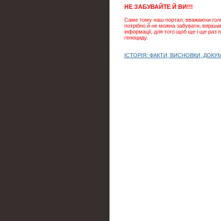
НЕ ЗАБУВАЙТЕ Й ВИ!!!
Саме тому наш портал, вважаючи голод
потрібно й не можна забувати, виріши
інформації, для того щоб ще і ще раз
геноциду.
ІСТОРІЯ: ФАКТИ, ВИСНОВКИ, ДОКУ