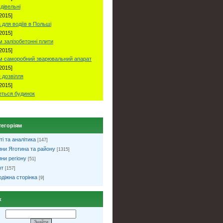
удівельні
2015]
 для водіїв в Польші
2015]
 залізобетонні плити
2015]
м саморобний зварювальний апарат
2015]
 дозвілля
2015]
ться будинок
тегоріям
ті та аналітика
[147]
ни Яготина та району
[1315]
ни регіону
[51]
рт
[157]
діжна сторінка
[9]
к