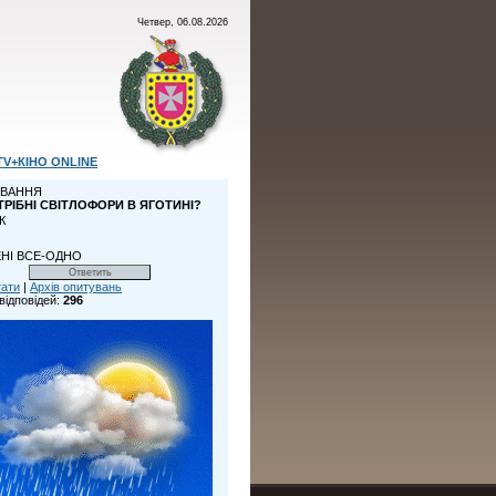
Четвер, 06.08.2026
TV+КІНО ONLINE
ВАННЯ
ТРІБНІ СВІТЛОФОРИ В ЯГОТИНІ?
К
НІ ВСЕ-ОДНО
тати
|
Архів опитувань
відповідей:
296