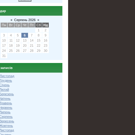
ндар
«
Серпень 2026
»
Пн
Вт
Ср
Чт
Пт
Сб
Нд
1
2
3
4
5
6
7
8
9
10
11
12
13
14
15
16
17
18
19
20
21
22
23
24
25
26
27
28
29
30
31
 записів
 Листопад
 Грудень
Січень
 Лютий
 Березень
Квітень
 Травень
 Червень
 Липень
 Серпень
 Вересень
 Жовтень
 Листопад
Грудень