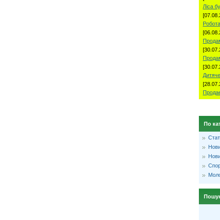
Ліса б
[07.08.
Робота
[06.08.
Продам
[30.07.
Прода
[30.07.
Дитяче
[28.07.
Продае
По ка
Стат
Нови
Нови
Спо
Моло
Пошу