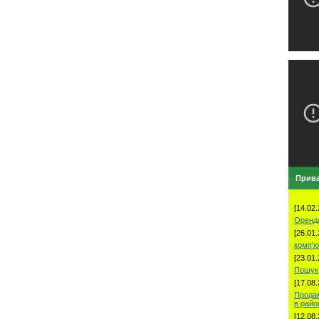
Прива
[14.02.
Оренд
[26.01.
комп'ю
[23.01.
Пошук 
[17.08.
Продам
в рай
[12.08.