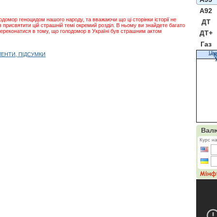
A92
омор геноцидом нашого народу, та вважаючи що ці сторінки історії не
ДТ
в присвятити цій страшній темі окремий розділ. В ньому ви знайдете багато
 переконатися в тому, що голодомор в Україні був страшним актом
ДТ+
Газ
Цін
МЕНТИ, ПІДСУМКИ
К