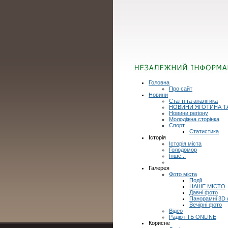
Головна
Про сайт
Новини
Статті та аналітика
НОВИНИ ЯГОТИНА Т
Новини регіону
Молодіжна сторінка
Спорт
Статистика
Історія
Історія міста
Голодомор
Інше...
Галерея
Фото міста
Події
НАШЕ МІСТО
Давні фото
Панорамні 3D
Вечірні фото
Відео
Радіо і ТБ ONLINE
Корисне