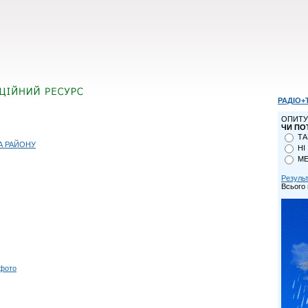
РАДІО+
ОПИТУ
ЧИ ПО
ТА
А РАЙОНУ
НІ
МЕ
Резуль
Всього 
 фото