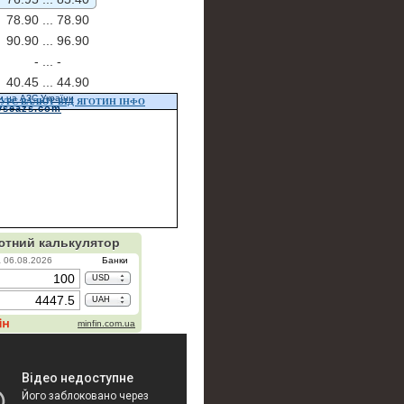
78.90 ...
78.90
90.90 ...
96.90
- ...
-
40.45 ...
44.90
и на АЗС України
УРС ВАЛЮТ ВІД ЯГОТИН ІНФО
vseazs.com