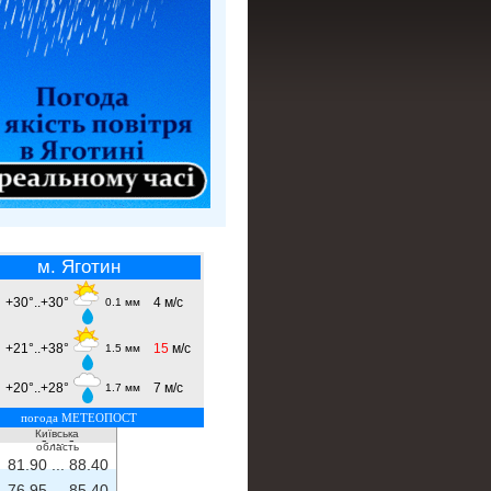
м. Яготин
+30°..+30°
4 м/с
0.1 мм
+21°..+38°
15
м/с
1.5 мм
+20°..+28°
7 м/с
1.7 мм
погода МЕТЕОПОСТ
Київська
- ...
-
область
81.90 ...
88.40
76.95 ...
85.40