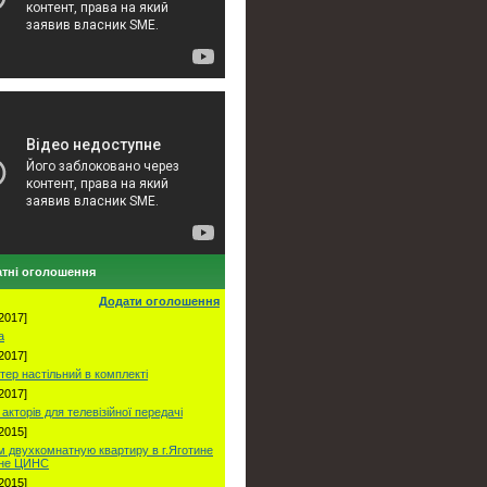
тні оголошення
Додати оголошення
2017]
а
2017]
тер настільний в комплекті
2017]
акторів для телевізійної передачі
2015]
 двухкомнатную квартиру в г.Яготине
оне ЦИНС
2015]