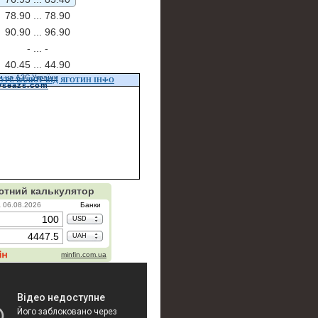
78.90 ...
78.90
90.90 ...
96.90
- ...
-
40.45 ...
44.90
и на АЗС України
УРС ВАЛЮТ ВІД ЯГОТИН ІНФО
vseazs.com