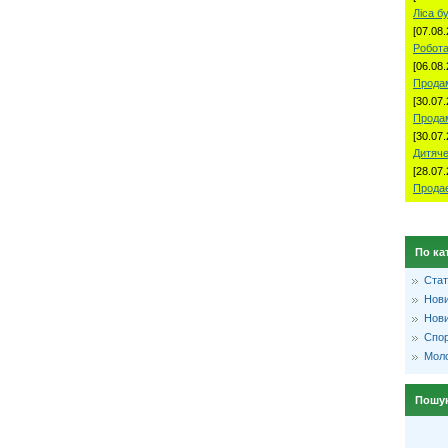
Ліса б
[07.08.
Робота
[06.08.
Продам
[30.07.
Прода
[30.07.
Дитяче
[28.07.
Продае
По ка
Стат
Нови
Нови
Спо
Моло
Пошу