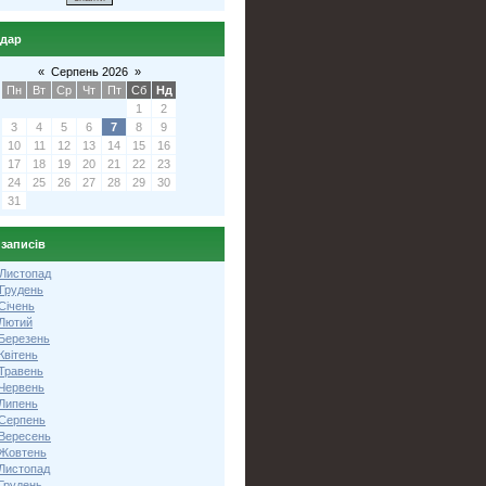
ндар
«
Серпень 2026
»
Пн
Вт
Ср
Чт
Пт
Сб
Нд
1
2
3
4
5
6
7
8
9
10
11
12
13
14
15
16
17
18
19
20
21
22
23
24
25
26
27
28
29
30
31
 записів
 Листопад
 Грудень
Січень
 Лютий
 Березень
Квітень
 Травень
 Червень
 Липень
 Серпень
 Вересень
 Жовтень
 Листопад
Грудень