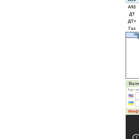
A92
ДТ
ДТ+
Газ
Цін
К