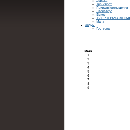
Довідка
Транспорт
Приватні оголошення
Література
Бізнес
TV ПРОГРАМА 300 КА
Мапа
Форум
Гостьова
Матч
1
2
3
4
5
6
7
8
9