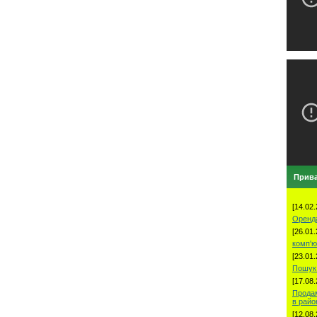
Прива
[14.02.
Оренд
[26.01.
комп'ю
[23.01.
Пошук 
[17.08.
Продам
в рай
[12.08.