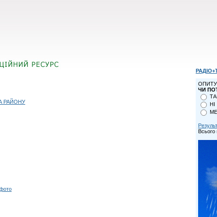
РАДІО+
ОПИТУ
ЧИ ПО
ТА
А РАЙОНУ
НІ
МЕ
Резуль
Всього 
 фото