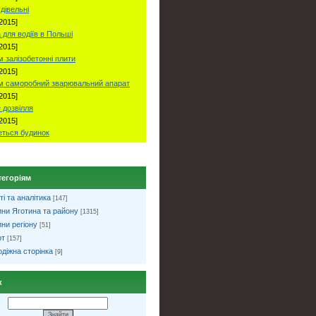
удівельні
2015]
 для водіїв в Польші
2015]
 залізобетонні плити
2015]
м саморобний зварювальний апарат
2015]
 дозвілля
2015]
ться будинок
тегоріям
ті та аналітика
[147]
ни Яготина та району
[1315]
ни регіону
[51]
рт
[157]
діжна сторінка
[9]
к