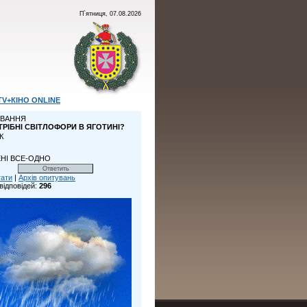
П`ятниця, 07.08.2026
TV+КІНО ONLINE
ВАННЯ
ТРІБНІ СВІТЛОФОРИ В ЯГОТИНІ?
К
НІ ВСЕ-ОДНО
тати
|
Архів опитувань
відповідей:
296