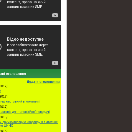
тні оголошення
Додати оголошення
2017]
а
2017]
тер настільний в комплекті
2017]
акторів для телевізійної передачі
2015]
 двухкомнатную квартиру в г.Яготине
оне ЦИНС
2015]