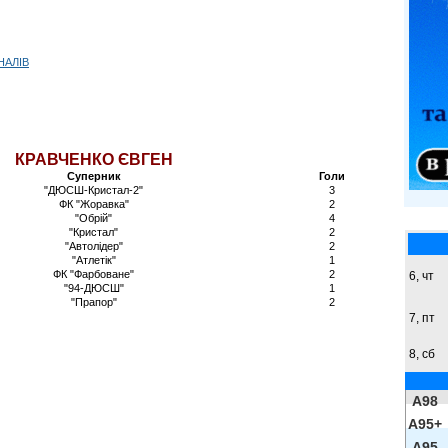
НАЛІВ
КРАВЧЕНКО ЄВГЕН
Суперник
Голи
"ДЮСШ-Кристал-2"
3
ФК "Жоравка"
2
"Обрій"
4
"Кристал"
2
"Автолідер"
2
"Атлетік"
1
ФК "Фарбоване"
2
6, чт
"94-ДЮСШ"
1
"Прапор"
2
7, пт
8,
сб
A98
A95+
A95