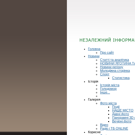
Головна
Про сайт
Новини
Статті та аналітика
НОВИНИ ЯГОТИНА Т
Новини регіону
Молодіжна сторінка
Спорт
Статистика
Історія
Історія міста
Голодомор
Інше...
Галерея
Фото міста
Події
НАШЕ МІСТО
Давні фото
Панорамні 3D
Вечірні фото
Відео
Радіо і ТБ ONLINE
Корисне