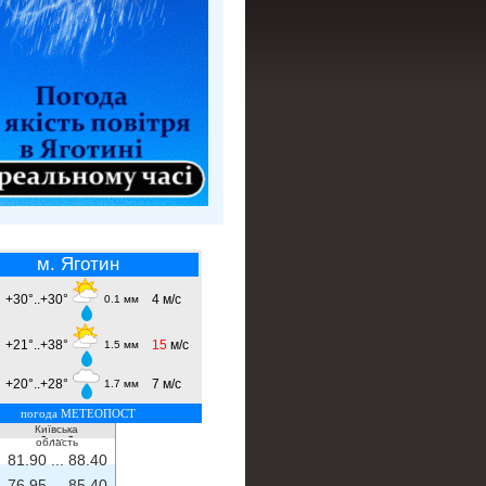
м. Яготин
+30°..+30°
4 м/с
0.1 мм
+21°..+38°
15
м/с
1.5 мм
+20°..+28°
7 м/с
1.7 мм
погода МЕТЕОПОСТ
Київська
- ...
-
область
81.90 ...
88.40
76.95 ...
85.40