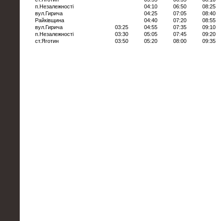
п.Незалежності
04:10
06:50
08:25
вул.Гирича
04:25
07:05
08:40
Райківщина
04:40
07:20
08:55
вул.Гирича
03:25
04:55
07:35
09:10
п.Незалежності
03:30
05:05
07:45
09:20
ст.Яготин
03:50
05:20
08:00
09:35