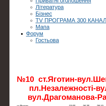
Приватні оголошення
Література
Бізнес
TV ПРОГРАМА 300 КАНАЛ
Мапа
Форум
Гостьова
№10 ст.Яготин-вул.Ше
пл.Незалежності-ву
вул.Драгоманова-Р
ст.Яготин
03:55
06:35
08:10