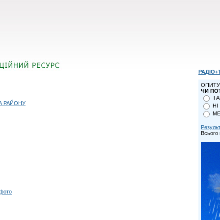
РАДІО+
ОПИТУ
ЧИ ПО
ТА
А РАЙОНУ
НІ
МЕ
Резуль
Всього 
 фото