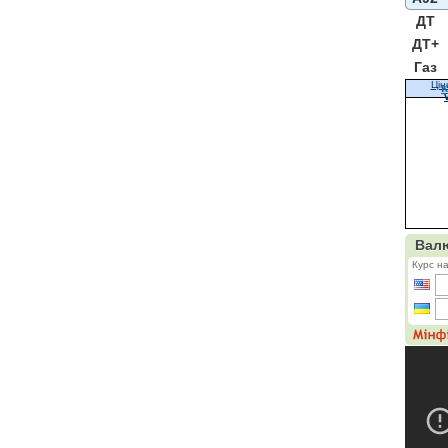
ДТ
ДТ+
Газ
Цін
К