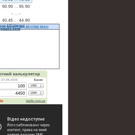
90.90 ...
95.90
- ...
-
40.45 ...
44.90
и на АЗС України
УРС ВАЛЮТ ВІД ЯГОТИН ІНФО
vseazs.com