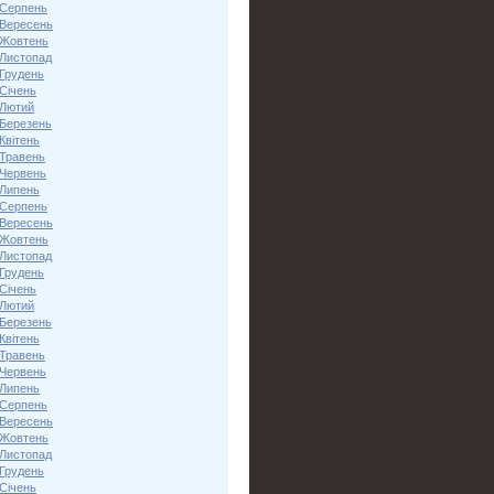
 Серпень
 Вересень
 Жовтень
 Листопад
 Грудень
Січень
 Лютий
 Березень
Квітень
 Травень
 Червень
 Липень
 Серпень
 Вересень
 Жовтень
 Листопад
 Грудень
Січень
 Лютий
 Березень
Квітень
 Травень
 Червень
 Липень
 Серпень
 Вересень
 Жовтень
 Листопад
 Грудень
Січень