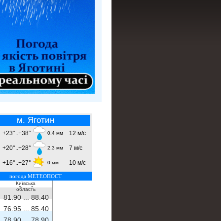
м. Яготин
+23°..+38°
12 м/с
0.4 мм
+20°..+28°
7 м/с
2.3 мм
+16°..+27°
10 м/с
0 мм
погода МЕТЕОПОСТ
Київська
- ...
-
область
81.90 ...
88.40
76.95 ...
85.40
78.90 ...
78.90