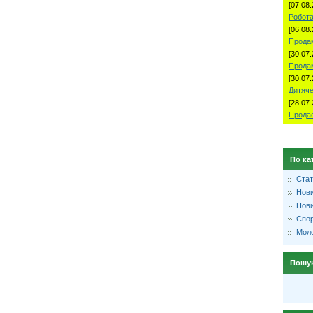
[07.08.
Робота
[06.08.
Продам
[30.07.
Прода
[30.07.
Дитяче
[28.07.
Продае
По ка
Стат
Нови
Нови
Спо
Моло
Пошу