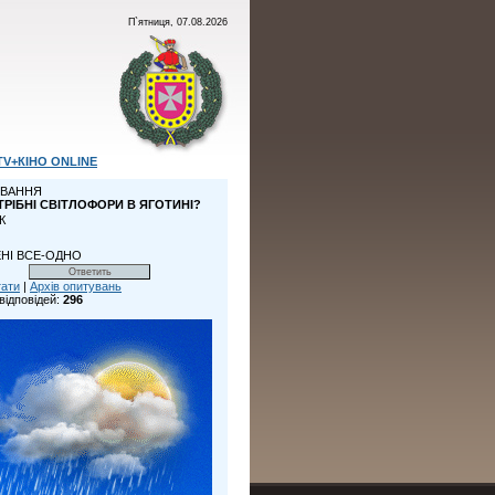
П`ятниця, 07.08.2026
TV+КІНО ONLINE
ВАННЯ
ТРІБНІ СВІТЛОФОРИ В ЯГОТИНІ?
К
НІ ВСЕ-ОДНО
тати
|
Архів опитувань
відповідей:
296