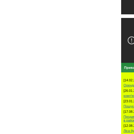
Прива
[14.02.
Оренд
[26.01.
комп'ю
[23.01.
Пошук 
[17.08.
Продам
в рай
[12.08.
Ліса б