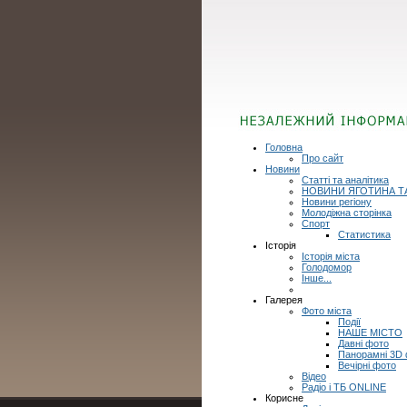
Головна
Про сайт
Новини
Статті та аналітика
НОВИНИ ЯГОТИНА Т
Новини регіону
Молодіжна сторінка
Спорт
Статистика
Історія
Історія міста
Голодомор
Інше...
Галерея
Фото міста
Події
НАШЕ МІСТО
Давні фото
Панорамні 3D
Вечірні фото
Відео
Радіо і ТБ ONLINE
Корисне