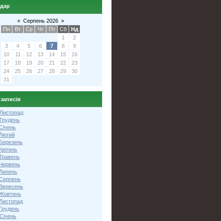
ндар
«
Серпень 2026
»
Пн
Вт
Ср
Чт
Пт
Сб
Нд
1
2
3
4
5
6
7
8
9
10
11
12
13
14
15
16
17
18
19
20
21
22
23
24
25
26
27
28
29
30
31
 записів
 Листопад
 Грудень
Січень
 Лютий
 Березень
Квітень
 Травень
 Червень
 Липень
 Серпень
 Вересень
 Жовтень
 Листопад
Грудень
Січень