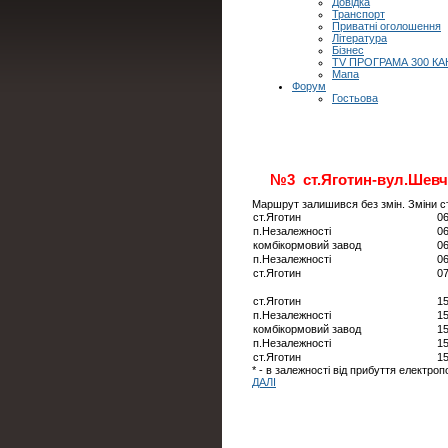
Довідка
Транспорт
Приватні оголошення
Література
Бізнес
TV ПРОГРАМА 300 КА
Мапа
Форум
Гостьова
№3 ст.Яготин-вул.Шевч
Маршрут залишився без змін. Зміни с
ст.Яготин
06
п.Незалежності
06
комбікормовий завод
06
п.Незалежності
06
ст.Яготин
07
ст.Яготин
15
п.Незалежності
15
комбікормовий завод
15
п.Незалежності
15
ст.Яготин
15
* - в залежності від прибуття електроп
ДАЛІ