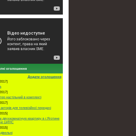
тні оголошення
Додати оголошення
2017]
а
2017]
тер настільний в комплекті
2017]
акторів для телевізійної передачі
2015]
 двухкомнатную квартиру в г.Яготине
оне ЦИНС
2015]
удівельні