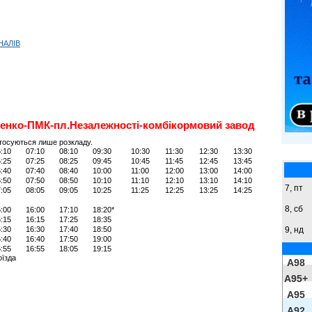
НАЛІВ
енко-ПМК-пл.Незалежності-комбікормовий завод
тосуються лише розкладу.
:10
07:10
08:10
09:30
10:30
11:30
12:30
13:30
:25
07:25
08:25
09:45
10:45
11:45
12:45
13:45
:40
07:40
08:40
10:00
11:00
12:00
13:00
14:00
:50
07:50
08:50
10:10
11:10
12:10
13:10
14:10
7, пт
:05
08:05
09:05
10:25
11:25
12:25
13:25
14:25
8,
сб
:00
16:00
17:10
18:20*
:15
16:15
17:25
18:35
9,
нд
:30
16:30
17:40
18:50
:40
16:40
17:50
19:00
:55
16:55
18:05
19:15
оїзда
A98
A95+
A95
A92