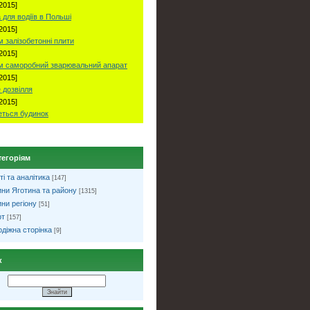
2015]
 для водіїв в Польші
2015]
 залізобетонні плити
2015]
м саморобний зварювальний апарат
2015]
 дозвілля
2015]
ться будинок
тегоріям
ті та аналітика
[147]
ни Яготина та району
[1315]
ни регіону
[51]
рт
[157]
діжна сторінка
[9]
к