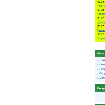
[07.08.
Робота
[06.08.
Продам
[30.07.
Прода
[30.07.
Дитяче
[28.07.
Продае
По ка
Стат
Нови
Нови
Спо
Моло
Пошу