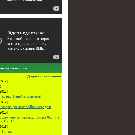
тні оголошення
Додати оголошення
2017]
а
2017]
тер настільний в комплекті
2017]
акторів для телевізійної передачі
2015]
 двухкомнатную квартиру в г.Яготине
оне ЦИНС
2015]
удівельні