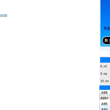
НАЛІВ
8,
сб
9,
нд
10, пн
A98
A95+
A95
A92