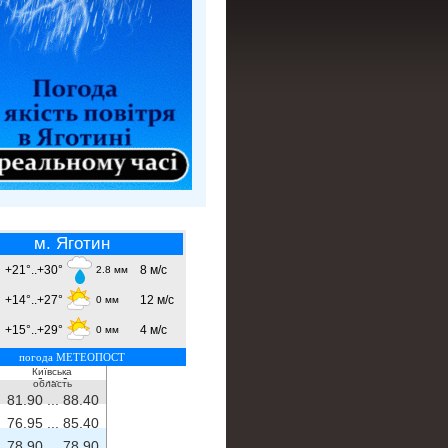
м. Яготин
+21°..+30°
8 м/с
2.8 мм
+14°..+27°
12 м/с
0 мм
+15°..+29°
4 м/с
0 мм
погода МЕТЕОПОСТ
Київська
- ...
-
область
81.90 ...
88.40
76.95 ...
85.40
78.90 ...
78.90