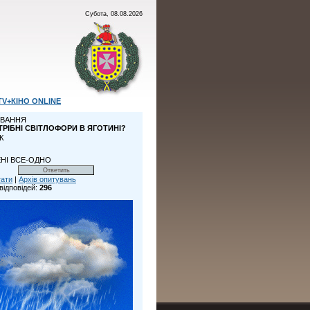
Субота, 08.08.2026
TV+КІНО ONLINE
ВАННЯ
ТРІБНІ СВІТЛОФОРИ В ЯГОТИНІ?
К
НІ ВСЕ-ОДНО
тати
|
Архів опитувань
відповідей:
296