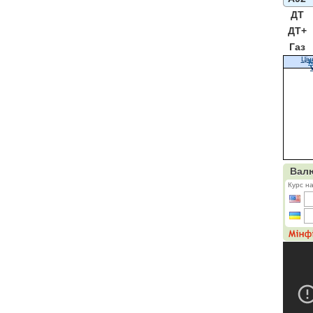
ДТ
ДТ+
Газ
Цін
К