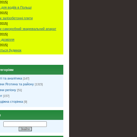
2015]
 для водіїв в Польші
2015]
 залізобетонні плити
2015]
м саморобний зварювальний апарат
2015]
 дозвілля
2015]
ться будинок
тегоріям
ті та аналітика
[147]
ни Яготина та району
[1315]
ни регіону
[51]
рт
[157]
діжна сторінка
[9]
к