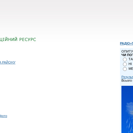
РАДІО+
ОПИТУ
ЧИ ПО
ТА
А РАЙОНУ
НІ
МЕ
Резуль
Всього 
 фото