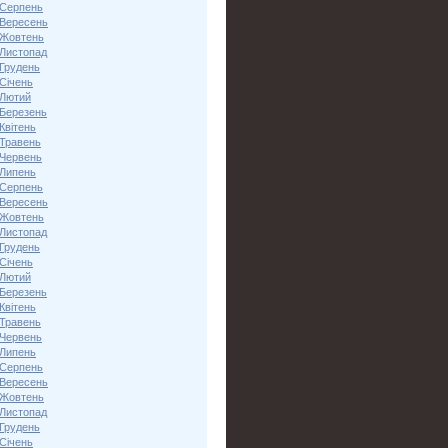
 Серпень
 Вересень
 Жовтень
 Листопад
 Грудень
Січень
 Лютий
 Березень
Квітень
 Травень
 Червень
 Липень
 Серпень
 Вересень
 Жовтень
 Листопад
 Грудень
Січень
 Лютий
 Березень
Квітень
 Травень
 Червень
 Липень
 Серпень
 Вересень
 Жовтень
 Листопад
 Грудень
Січень