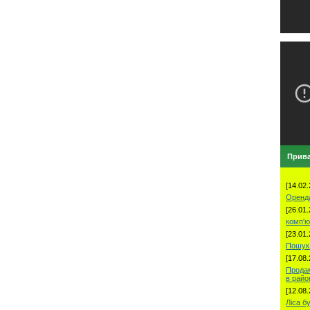
Прива
[14.02.
Оренд
[26.01.
комп'ю
[23.01.
Пошук 
[17.08.
Продам
в рай
[12.08.
Ліса б