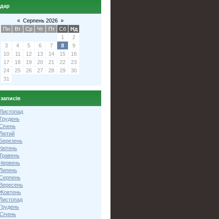
ндар
«
Серпень 2026
»
Пн
Вт
Ср
Чт
Пт
Сб
Нд
1
2
3
4
5
6
7
8
9
10
11
12
13
14
15
16
17
18
19
20
21
22
23
24
25
26
27
28
29
30
31
 записів
 Листопад
 Грудень
Січень
 Лютий
 Березень
Квітень
 Травень
 Червень
 Липень
 Серпень
 Вересень
 Жовтень
 Листопад
Грудень
Січень