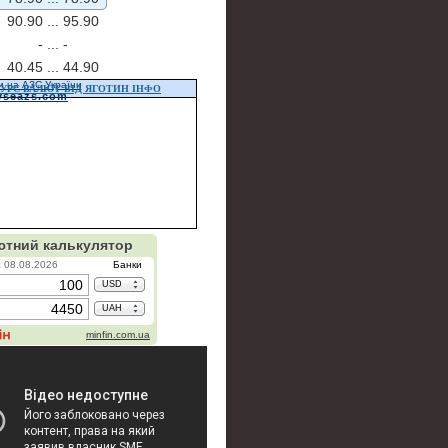
90.90 ...
95.90
- ...
-
40.45 ...
44.90
и на АЗС України
УРС ВАЛЮТ ВІД ЯГОТИН ІНФО
vseazs.com