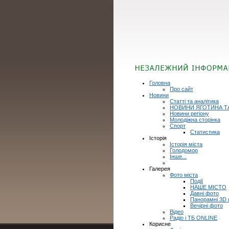
Головна
Про сайт
Новини
Статті та аналітика
НОВИНИ ЯГОТИНА Т
Новини регіону
Молодіжна сторінка
Спорт
Статистика
Історія
Історія міста
Голодомор
Інше...
Галерея
Фото міста
Події
НАШЕ МІСТО
Давні фото
Панорамні 3D
Вечірні фото
Відео
Радіо і ТБ ONLINE
Корисне