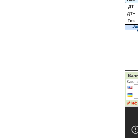
ДТ
ДТ+
Газ
Цін
К