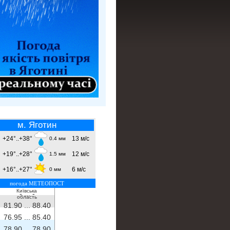
м. Яготин
+24°..+38°
13 м/с
0.4 мм
+19°..+28°
12 м/с
1.5 мм
+16°..+27°
6 м/с
0 мм
погода МЕТЕОПОСТ
Київська
- ...
-
область
81.90 ...
88.40
76.95 ...
85.40
78.90 ...
78.90