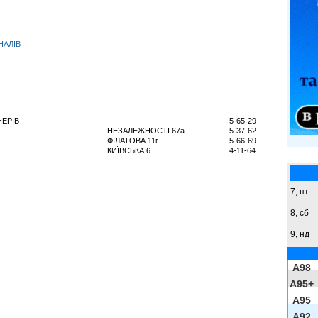
НАЛІВ
ЕРІВ
5-65-29
НЕЗАЛЕЖНОСТІ 67а
5-37-62
ФІЛАТОВА 11г
5-66-69
КИЇВСЬКА 6
4-11-64
7, пт
8,
сб
9,
нд
A98
A95+
A95
A92