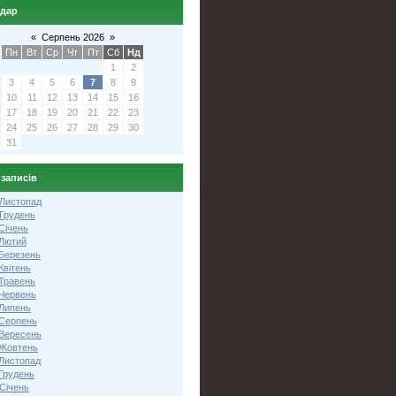
ндар
«
Серпень 2026
»
Пн
Вт
Ср
Чт
Пт
Сб
Нд
1
2
3
4
5
6
7
8
9
10
11
12
13
14
15
16
17
18
19
20
21
22
23
24
25
26
27
28
29
30
31
 записів
 Листопад
 Грудень
Січень
 Лютий
 Березень
Квітень
 Травень
 Червень
 Липень
 Серпень
 Вересень
 Жовтень
 Листопад
Грудень
Січень