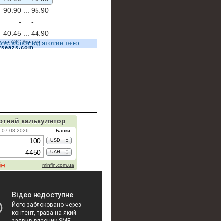
90.90 ...
95.90
- ...
-
40.45 ...
44.90
и на АЗС України
УРС ВАЛЮТ ВІД ЯГОТИН ІНФО
vseazs.com