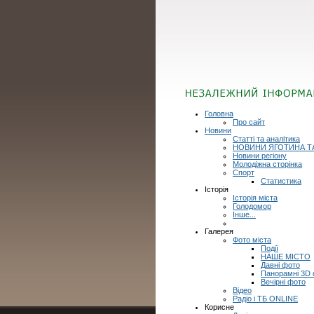
Головна
Про сайт
Новини
Статті та аналітика
НОВИНИ ЯГОТИНА Т
Новини регіону
Молодіжна сторінка
Спорт
Статистика
Історія
Історія міста
Голодомор
Інше...
Галерея
Фото міста
Події
НАШЕ МІСТО
Давні фото
Панорамні 3D
Вечірні фото
Відео
Радіо і ТБ ONLINE
Корисне