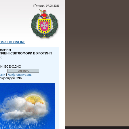
П`ятниця, 07.08.2026
TV+КІНО ONLINE
ВАННЯ
ТРІБНІ СВІТЛОФОРИ В ЯГОТИНІ?
К
НІ ВСЕ-ОДНО
тати
|
Архів опитувань
відповідей:
296