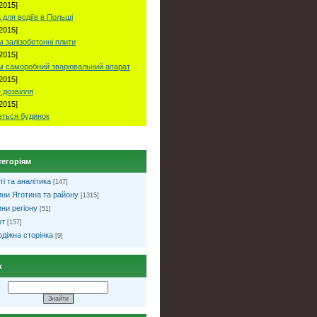
2015]
 для водіїв в Польші
2015]
 залізобетонні плити
2015]
м саморобний зварювальний апарат
2015]
 дозвілля
2015]
ться будинок
тегоріям
ті та аналітика
[147]
ни Яготина та району
[1315]
ни регіону
[51]
рт
[157]
діжна сторінка
[9]
к