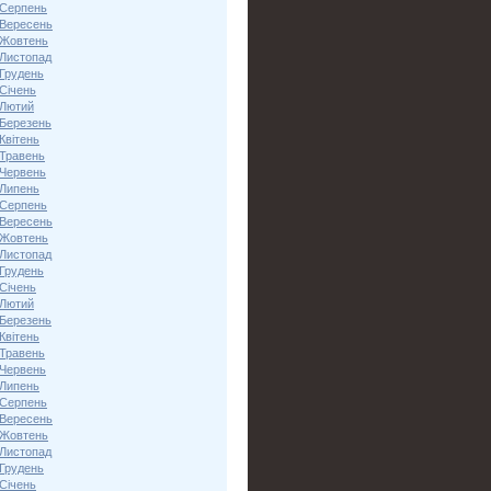
 Серпень
 Вересень
 Жовтень
 Листопад
 Грудень
Січень
 Лютий
 Березень
Квітень
 Травень
 Червень
 Липень
 Серпень
 Вересень
 Жовтень
 Листопад
 Грудень
Січень
 Лютий
 Березень
Квітень
 Травень
 Червень
 Липень
 Серпень
 Вересень
 Жовтень
 Листопад
 Грудень
Січень