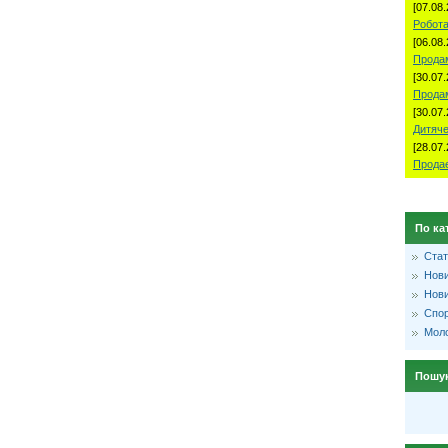
[07.08.
Робота
[06.08.
Продам
[30.07.
Прода
[30.07.
Дитяче
[28.07.
Продае
По ка
Стат
Нови
Нови
Спо
Моло
Пошу