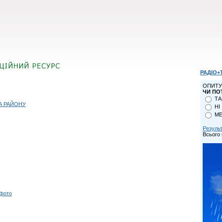
РАДІО+
ОПИТУ
ЧИ ПО
ТА
А РАЙОНУ
НІ
МЕ
Резуль
Всього 
 фото