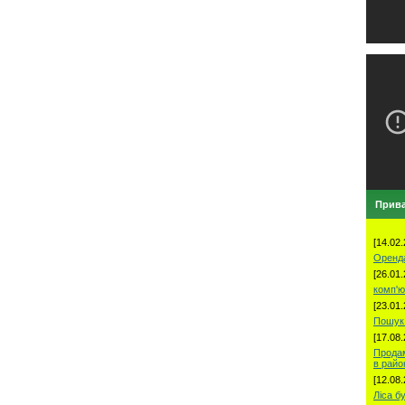
Прива
[14.02.
Оренд
[26.01.
комп'ю
[23.01.
Пошук 
[17.08.
Продам
в рай
[12.08.
Ліса б