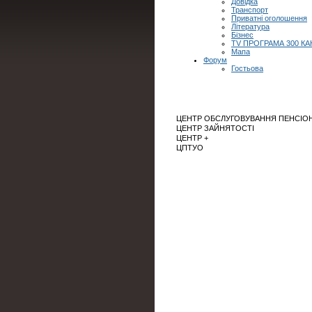
Довідка
Транспорт
Приватні оголошення
Література
Бізнес
TV ПРОГРАМА 300 КА
Мапа
Форум
Гостьова
ЦЕНТР ОБСЛУГОВУВАННЯ ПЕНСІОН
ЦЕНТР ЗАЙНЯТОСТІ
ЦЕНТР +
ЦПТУО