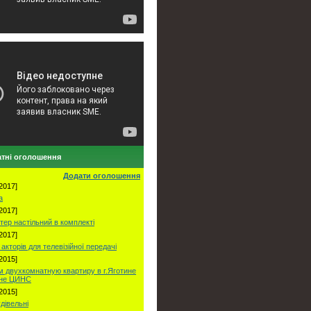
тні оголошення
Додати оголошення
2017]
а
2017]
тер настільний в комплекті
2017]
акторів для телевізійної передачі
2015]
 двухкомнатную квартиру в г.Яготине
оне ЦИНС
2015]
удівельні