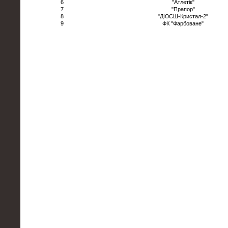
6
"Атлетік"
7
"Прапор"
8
"ДЮСШ-Кристал-2"
9
ФК "Фарбоване"