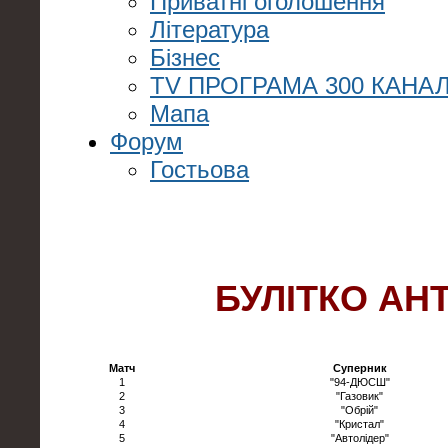
Приватні оголошення
Література
Бізнес
TV ПРОГРАМА 300 КАНАЛ
Мапа
Форум
Гостьова
БУЛІТКО АН
Матч
Суперник
1
"94-ДЮСШ"
2
"Газовик"
3
"Обрій"
4
"Кристал"
5
"Автолідер"