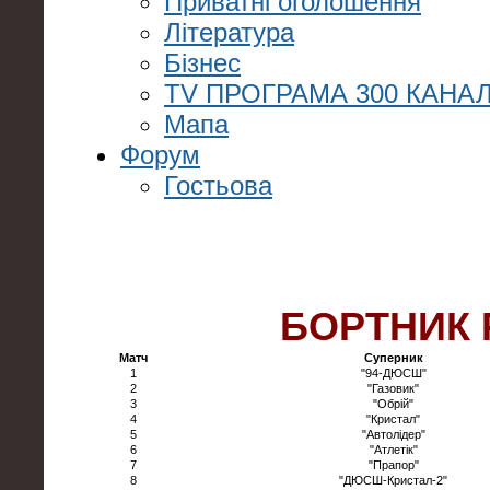
Приватні оголошення
Література
Бізнес
TV ПРОГРАМА 300 КАНАЛ
Мапа
Форум
Гостьова
БОРТНИК 
Матч
Суперник
1
"94-ДЮСШ"
2
"Газовик"
3
"Обрій"
4
"Кристал"
5
"Автолідер"
6
"Атлетік"
7
"Прапор"
8
"ДЮСШ-Кристал-2"