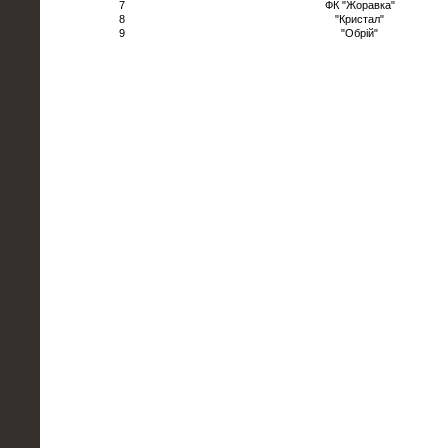
7
ФК "Жоравка"
8
"Кристал"
9
"Обрій"