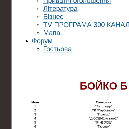
Приватні оголошення
Література
Бізнес
TV ПРОГРАМА 300 КАНАЛ
Мапа
Форум
Гостьова
БОЙКО Б
Матч
Суперник
1
"Автолідер"
2
ФК "Фарбоване"
3
"Прапор"
4
"ДЮСШ-Кристал-2"
5
"94-ДЮСШ"
6
"Газовик"