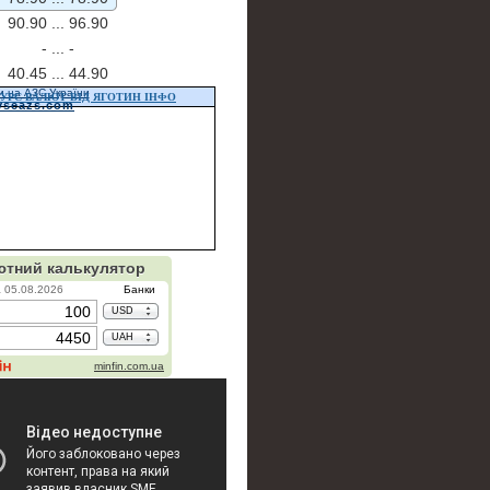
90.90 ...
96.90
- ...
-
40.45 ...
44.90
и на АЗС України
УРС ВАЛЮТ ВІД ЯГОТИН ІНФО
vseazs.com