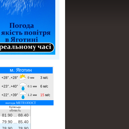
м. Яготин
+28°..+28°
3 м/с
0 мм
+23°..+40°
6 м/с
0.1 мм
+22°..+39°
15
м/с
1.2 мм
погода МЕТЕОПОСТ
Київська
- ...
-
область
81.90 ...
88.40
79.90 ...
85.40
78.90 ...
78.90