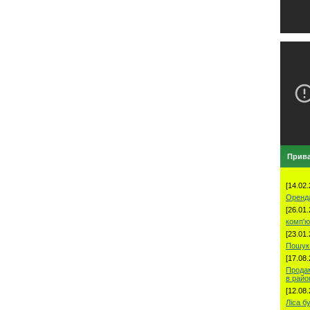
Прива
[14.02.
Оренд
[26.01.
комп'ю
[23.01.
Пошук 
[17.08.
Продам
в рай
[12.08.
Ліса б