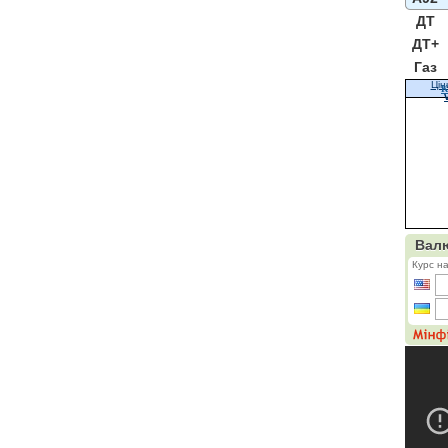
ДТ
ДТ+
Газ
Цін
К