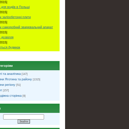
2015]
 для водіїв в Польші
2015]
 залізобетонні плити
2015]
м саморобний зварювальний апарат
2015]
 дозвілля
2015]
ться будинок
тегоріям
ті та аналітика
[147]
ни Яготина та району
[1315]
ни регіону
[51]
рт
[157]
діжна сторінка
[9]
к