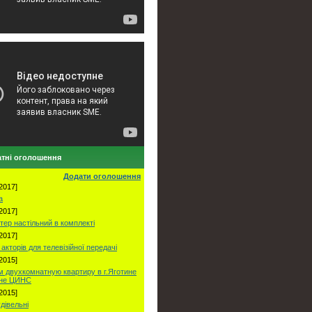
тні оголошення
Додати оголошення
2017]
а
2017]
тер настільний в комплекті
2017]
акторів для телевізійної передачі
2015]
 двухкомнатную квартиру в г.Яготине
оне ЦИНС
2015]
удівельні