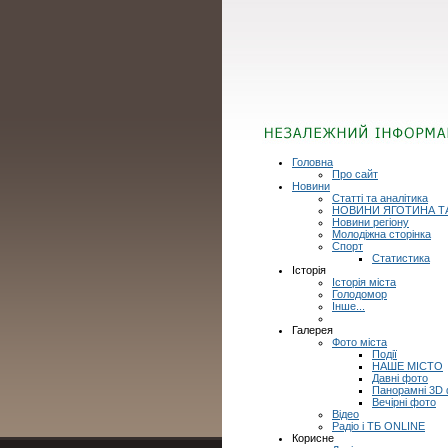
Головна
Про сайт
Новини
Статті та аналітика
НОВИНИ ЯГОТИНА Т
Новини регіону
Молодіжна сторінка
Спорт
Статистика
Історія
Історія міста
Голодомор
Інше...
Галерея
Фото міста
Події
НАШЕ МІСТО
Давні фото
Панорамні 3D
Вечірні фото
Відео
Радіо і ТБ ONLINE
Корисне