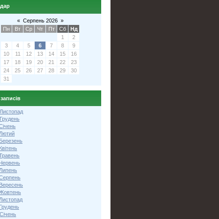
ндар
«
Серпень 2026
»
Пн
Вт
Ср
Чт
Пт
Сб
Нд
1
2
3
4
5
6
7
8
9
10
11
12
13
14
15
16
17
18
19
20
21
22
23
24
25
26
27
28
29
30
31
 записів
 Листопад
 Грудень
Січень
 Лютий
 Березень
Квітень
 Травень
 Червень
 Липень
 Серпень
 Вересень
 Жовтень
 Листопад
Грудень
Січень