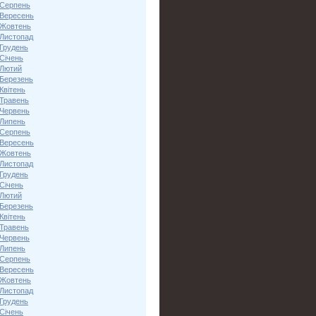
 Серпень
 Вересень
 Жовтень
 Листопад
 Грудень
Січень
 Лютий
 Березень
Квітень
 Травень
 Червень
 Липень
 Серпень
 Вересень
 Жовтень
 Листопад
 Грудень
Січень
 Лютий
 Березень
Квітень
 Травень
 Червень
 Липень
 Серпень
 Вересень
 Жовтень
 Листопад
 Грудень
Січень