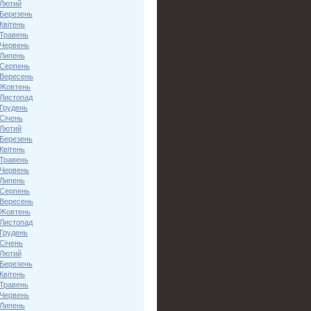
 Лютий
 Березень
Квітень
 Травень
 Червень
 Липень
 Серпень
 Вересень
 Жовтень
 Листопад
 Грудень
Січень
 Лютий
 Березень
Квітень
 Травень
 Червень
 Липень
 Серпень
 Вересень
 Жовтень
 Листопад
 Грудень
Січень
 Лютий
 Березень
Квітень
 Травень
 Червень
 Липень