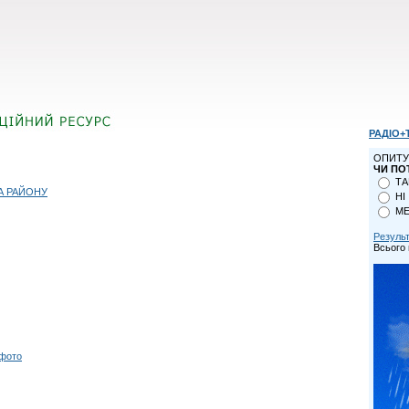
РАДІО+
ОПИТУ
ЧИ ПО
ТА
А РАЙОНУ
НІ
МЕ
Резуль
Всього 
 фото