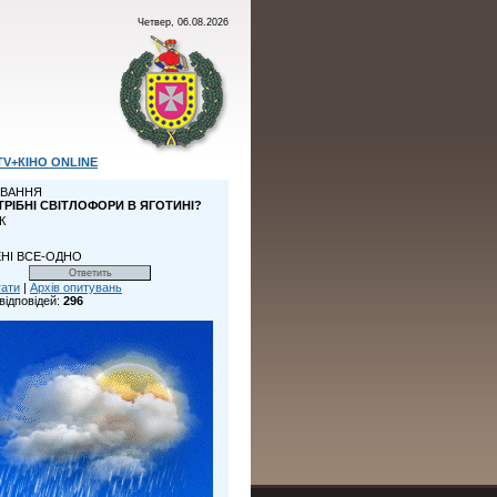
Четвер, 06.08.2026
TV+КІНО ONLINE
ВАННЯ
ТРІБНІ СВІТЛОФОРИ В ЯГОТИНІ?
К
НІ ВСЕ-ОДНО
тати
|
Архів опитувань
відповідей:
296