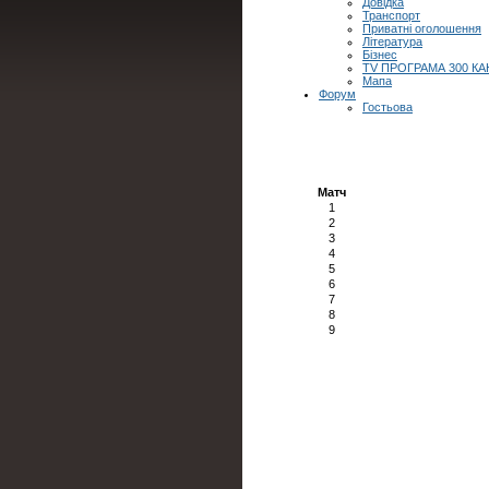
Довідка
Транспорт
Приватні оголошення
Література
Бізнес
TV ПРОГРАМА 300 КА
Мапа
Форум
Гостьова
Матч
1
2
3
4
5
6
7
8
9