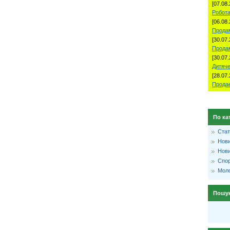
[07.08.
Робота
[06.08.
Продам
[30.07.
Прода
[30.07.
Дитяче
[28.07.
Продае
По ка
Стат
Нови
Нови
Спо
Моло
Пошу