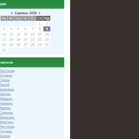
ндар
«
Серпень 2026
»
Пн
Вт
Ср
Чт
Пт
Сб
Нд
1
2
3
4
5
6
7
8
9
10
11
12
13
14
15
16
17
18
19
20
21
22
23
24
25
26
27
28
29
30
31
 записів
 Листопад
 Грудень
Січень
 Лютий
 Березень
Квітень
 Травень
 Червень
 Липень
 Серпень
 Вересень
 Жовтень
 Листопад
Грудень
Січень