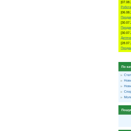
[07.08.
Робота
[06.08.
Продам
[30.07.
Прода
[30.07.
Дитяче
[28.07.
Продае
По ка
Стат
Нови
Нови
Спо
Моло
Пошу