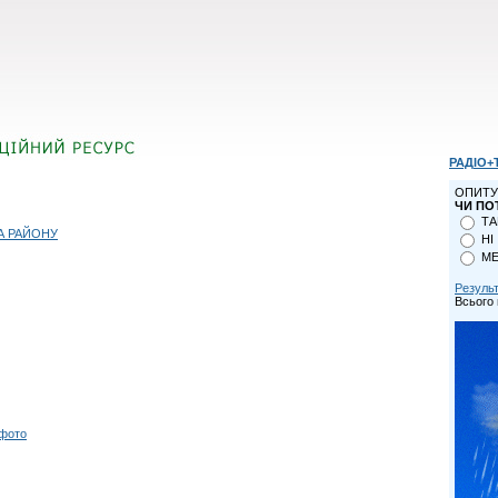
РАДІО+
ОПИТУ
ЧИ ПО
ТА
А РАЙОНУ
НІ
МЕ
Резуль
Всього 
 фото