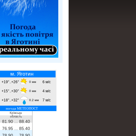
м. Яготин
+19°..+26°
6 м/с
0 мм
+15°..+30°
4 м/с
0 мм
+18°..+32°
7 м/с
0.2 мм
погода МЕТЕОПОСТ
Київська
- ...
-
область
81.90 ...
88.40
76.95 ...
85.40
78.90 ...
78.90