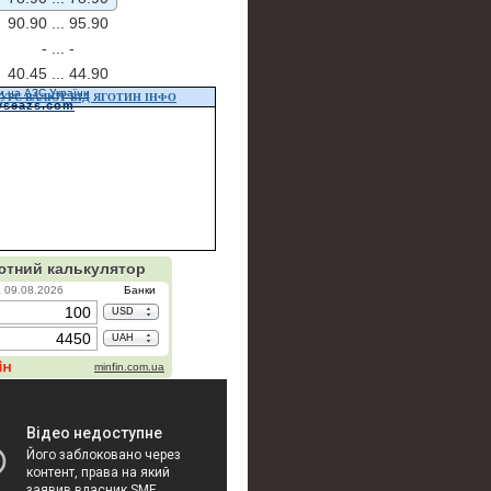
90.90 ...
95.90
- ...
-
40.45 ...
44.90
и на АЗС України
УРС ВАЛЮТ ВІД ЯГОТИН ІНФО
vseazs.com