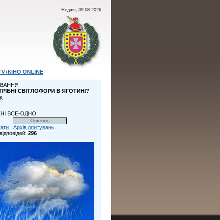
Неділя, 09.08.2026
TV+КІНО ONLINE
ВАННЯ
ТРІБНІ СВІТЛОФОРИ В ЯГОТИНІ?
К
НІ ВСЕ-ОДНО
тати
|
Архів опитувань
відповідей:
296