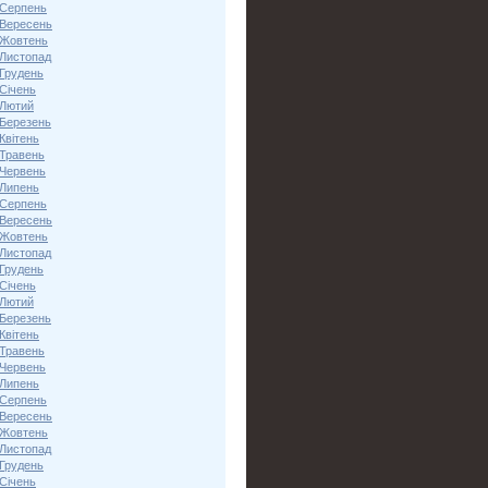
 Серпень
 Вересень
 Жовтень
 Листопад
 Грудень
Січень
 Лютий
 Березень
Квітень
 Травень
 Червень
 Липень
 Серпень
 Вересень
 Жовтень
 Листопад
 Грудень
Січень
 Лютий
 Березень
Квітень
 Травень
 Червень
 Липень
 Серпень
 Вересень
 Жовтень
 Листопад
 Грудень
Січень