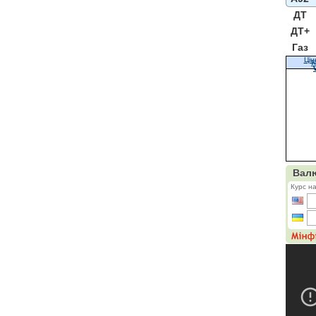
ДТ
ДТ+
Газ
Цін
К