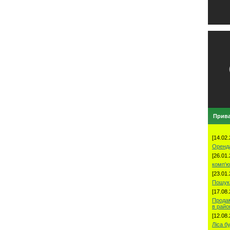
Прива
[14.02.
Оренд
[26.01.
комп'ю
[23.01.
Пошук 
[17.08.
Продам
в рай
[12.08.
Ліса б