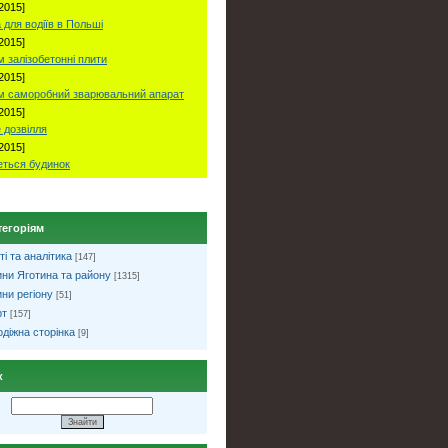
2015]
 для водіїв в Польші
2015]
 залізобетонні плити
2015]
м саморобний зварювальний апарат
2015]
 дозвілля
2015]
ться будинок
тегоріям
ті та аналітика
[147]
ни Яготина та району
[1315]
ни регіону
[51]
рт
[157]
діжна сторінка
[9]
к