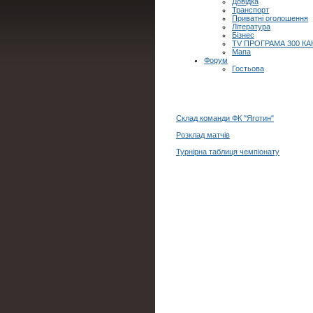
Довідка
Транспорт
Приватні оголошення
Література
Бізнес
TV ПРОГРАМА 300 КА
Мапа
Форум
Гостьова
Склад команди ФК "Яготин"
Розклад матчів
Турнірна таблиця чемпіонату