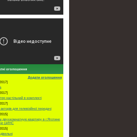
тні оголошення
Додати оголошення
2017]
а
2017]
тер настільний в комплекті
2017]
акторів для телевізійної передачі
2015]
 двухкомнатную квартиру в г.Яготине
оне ЦИНС
2015]
удівельні