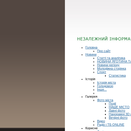
Головна
Про сайт
Новини
Статті та аналітика
НОВИНИ ЯГОТИНА Т
Новини регіону
Молодіжна сторінка
Спорт
Статистика
Історія
Історія міста
Голодомор
Інше...
Галерея
Фото міста
Події
НАШЕ МІСТО
Давні фото
Панорамні 3D
Вечірні фото
Відео
Радіо і ТБ ONLINE
Корисне