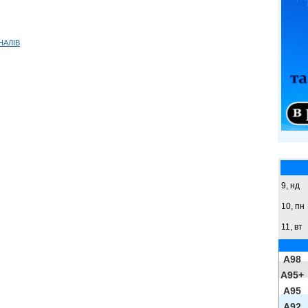
НАЛІВ
9,
нд
10, пн
11, вт
A98
A95+
A95
A92