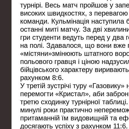
турнірі. Весь матч пройшов у запе
високих швидкостях, з перевагою т
команди. Кульмінація наступила 
останні миті матчу. За дві хвилин
гри студенти ведуть перед у два г
на полі. Здавалося, що вони вже
«містяни»змінюють штатного воро
польового гравця і ціною надзуси
бійцівського характеру виривають
рахунком 8:6.
У третій зустрічі туру «Газовику»
перемогти «Кристал», аби забро
третю сходинку турнірної таблиці. 
минулі роки практично непереможн
притаманній їм видовищній та еф
досягають успіху з рахунком 11:6.