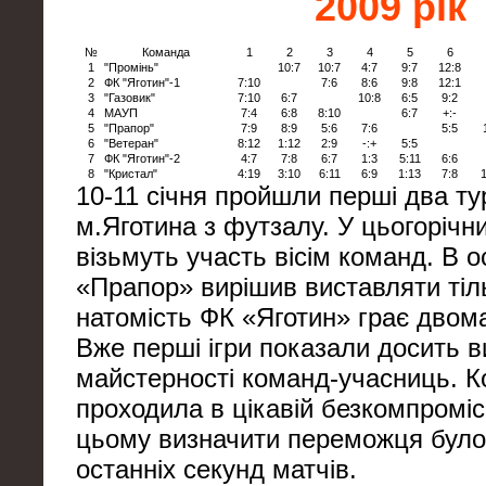
2009 рік
№
Команда
1
2
3
4
5
6
1
"Промінь"
10:7
10:7
4:7
9:7
12:8
2
ФК "Яготин"-1
7:10
7:6
8:6
9:8
12:1
3
"Газовик"
7:10
6:7
10:8
6:5
9:2
4
МАУП
7:4
6:8
8:10
6:7
+:-
5
"Прапор"
7:9
8:9
5:6
7:6
5:5
6
"Ветеран"
8:12
1:12
2:9
-:+
5:5
7
ФК "Яготин"-2
4:7
7:8
6:7
1:3
5:11
6:6
8
"Кристал"
4:19
3:10
6:11
6:9
1:13
7:8
1
10-11 січня пройшли перші два ту
м.Яготина з футзалу. У цьогорічн
візьмуть участь вісім команд. В 
«Прапор» вирішив виставляти тіл
натомість ФК «Яготин» грає двом
Вже перші ігри показали досить в
майстерності команд-учасниць. К
проходила в цікавій безкомпроміс
цьому визначити переможця бул
останніх секунд матчів.