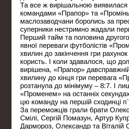
Та все ж вирішальною виявилася 
командами «Прапор» та «Промінь
маслозаводчани боролись за прес
суперники нестримно жадали пер
Перший тайм та половина другог
явної переваги футболістів «Пром
хвилин до закінчення гри рахунок 
користь. І коли здавалося, що до
вирішена, «Прапор» давсправжній 
хвилину до кінця гри перевага «
розтанула до мінімуму – 8:7. І л
«Променем» на останніх секундах
цю команду на першій сходинці п
За переможців грали брати Олекс
Смілі, Сергій Помазун, Артур Купр
Дармороз, Олександр та Віталій С