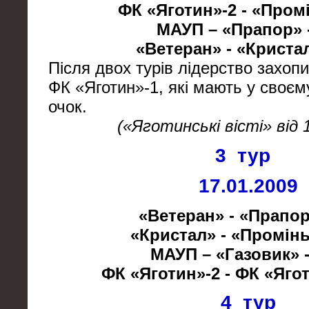
ФК «Яготин»-2 - «Промі
МАУП – «Прапор» -
«Ветеран» - «Кристал
Після двох турів лідерство захоп
ФК «Яготин»-1, які мають у своєму
очок.
(«Яготинські вісті» від 
3 тур
17.01.2009
«Ветеран» - «Прапор»
«Кристал» - «Промінь»
МАУП – «Газовик» -
ФК «Яготин»-2 - ФК «Ягот
4 тур