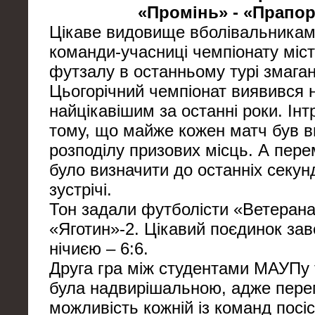
«Промінь» - «Прапор
Цікаве видовище вболівальникам
команди-учасниці чемпіонату міст
футзалу в останньому турі змаган
Цьогорічний чемпіонат виявився 
найцікавішим за останні роки. Інт
тому, що майже кожен матч був 
розподілу призових місць. А пе
було визначити до останніх секун
зустрічі.
Тон задали футболісти «Ветерана
«Яготин»-2. Цікавий поєдинок з
нічиєю – 6:6.
Друга гра між студентами МАУПу 
була надвирішальною, адже пер
можливість кожній із команд посі