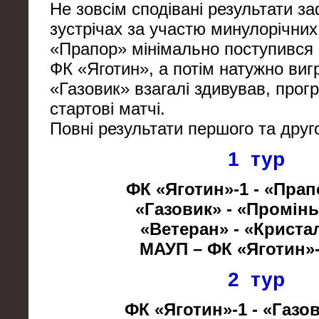
Не зовсім сподівані результати за
зустрічах за участю минулорічних 
«Прапор» мінімально поступився 
ФК «Яготин», а потім натужно вигр
«Газовик» взагалі здивував, про
стартові матчі.
Повні результати першого та другог
1 тур
ФК «Яготин»-1 - «Прапо
«Газовик» - «Промінь»
«Ветеран» - «Кристал
МАУП – ФК «Яготин»-
2 тур
ФК «Яготин»-1 - «Газов