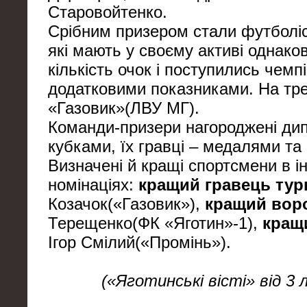
Старовойтенко.
Срібним призером стали футболіс
які мають у своєму активі однак
кількість очок і поступились чемп
додатковими показниками. На тре
«Газовик»(ЛВУ МГ).
Команди-призери нагороджені ди
кубками, їх гравці – медалями та
Визначені й кращі спортсмени в і
номінаціях:
кращий гравець тур
Козачок(«Газовик»),
кращий вор
Терещенко(ФК «Яготин»-1),
кращ
Ігор Смілий(«Промінь»).
(«Яготинські вісті» від 3