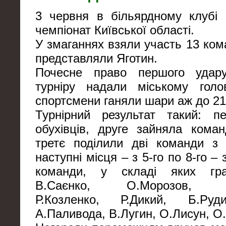
3 червня в більярдному клубі
чемпіонат Київської області.
У змаганнях взяли участь 13 ком
представляли Яготин.
Почесне право першого удар
турніру надали міському голов
спортсмени ганяли шари аж до 21
Турнірний результат такий: 
обухівців, друге зайняла кома
третє поділили дві команди з
наступні місця – з 5-го по 8-го –
команди, у складі яких гра
В.Саєнко, О.Морозов, Р.Ш
Р.Козленко, Р.Дикий, Б.Руд
А.Паливода, В.Лугин, О.Лисун, О