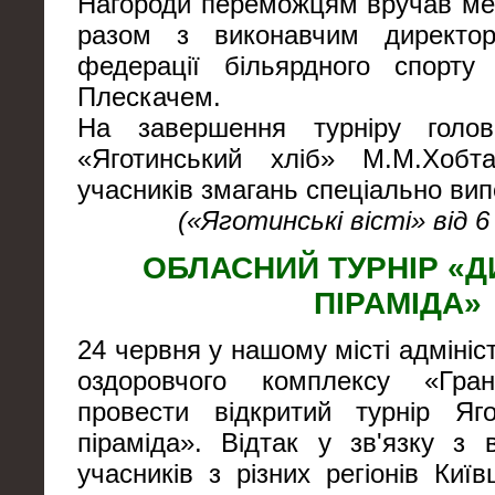
Нагороди переможцям вручав мер
разом з виконавчим директор
федерації більярдного спорту 
Плескачем.
На завершення турніру голо
«Яготинський хліб» М.М.Хобта
учасників змагань спеціально ви
(«Яготинські вісті» від 6
ОБЛАСНИЙ ТУРНІР «
ПІРАМІДА»
24 червня у нашому місті адмініс
оздоровчого комплексу «Гра
провести відкритий турнір Яг
піраміда». Відтак у зв'язку з 
учасників з різних регіонів Киї