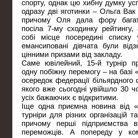
спорту, однак цю хибну думку ус
одразу дві яготинки – Ольга Вак
причому Оля дала фору багат
посіла 7-му сходинку рейтингу,
собі місце посередині списку 
емансиповані дівчата були відз
цінними призами від закладу.
Саме ювілейний, 15-й турнір п
одну побіжну перемогу – на базі
осередок федерації більярдного 
якого вже сьогодні увійшло 30 чо
усіх бажаючих є відкритими.
Іще одна приємна новина від «
турніри для різних організацій т
причому перші підприємства в
переможців. А попереду у ком