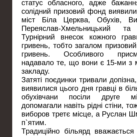
статус обласного, адже бажанн
солідний призовий фонд виявили
міст Біла Церква, Обухів, Ви
Переяслав-Хмельницький та
Турнірний внесок кожного гра
гривень, тобто загалом призови
гривень. Особливого прис
надавало те, що вони є 15-ми з 
закладу.
Затяті поєдинки тривали допізна
виявилися цього дня гравці в бі
обухівчани посіли друге мі
допомагали навіть рідні стіни, т
виборов третє місце, а Руслан Ш
п`ятим.
Традиційно більярд вважається