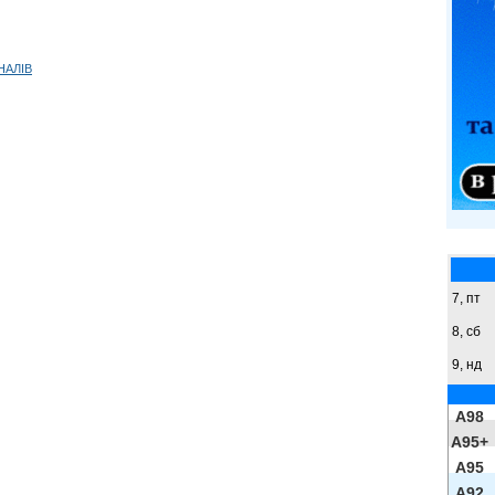
НАЛІВ
7, пт
8,
сб
9,
нд
A98
A95+
A95
A92