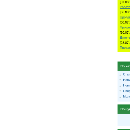
[07.08.
Робота
[06.08.
Продам
[30.07.
Прода
[30.07.
Дитяче
[28.07.
Продае
По ка
Стат
Нови
Нови
Спо
Моло
Пошу