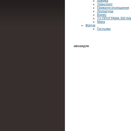
Довідка
Транспорт
Приватні оголошення
Література
Бізнес
TV ПРОГРАМА 300 КА
Мапа
Форум
Гостьова
аівоаждлж