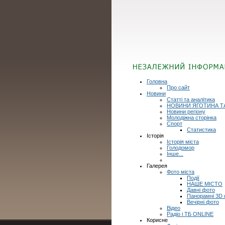
Головна
Про сайт
Новини
Статті та аналітика
НОВИНИ ЯГОТИНА Т
Новини регіону
Молодіжна сторінка
Спорт
Статистика
Історія
Історія міста
Голодомор
Інше...
Галерея
Фото міста
Події
НАШЕ МІСТО
Давні фото
Панорамні 3D
Вечірні фото
Відео
Радіо і ТБ ONLINE
Корисне