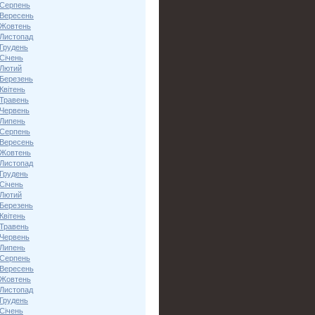
 Серпень
 Вересень
 Жовтень
 Листопад
 Грудень
Січень
 Лютий
 Березень
Квітень
 Травень
 Червень
 Липень
 Серпень
 Вересень
 Жовтень
 Листопад
 Грудень
Січень
 Лютий
 Березень
Квітень
 Травень
 Червень
 Липень
 Серпень
 Вересень
 Жовтень
 Листопад
 Грудень
Січень