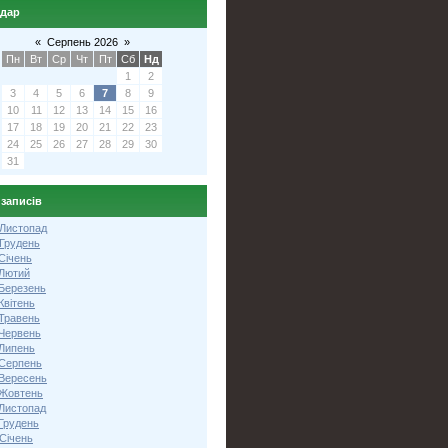
ндар
«
Серпень 2026
»
Пн
Вт
Ср
Чт
Пт
Сб
Нд
1
2
3
4
5
6
7
8
9
10
11
12
13
14
15
16
17
18
19
20
21
22
23
24
25
26
27
28
29
30
31
 записів
 Листопад
 Грудень
Січень
 Лютий
 Березень
Квітень
 Травень
 Червень
 Липень
 Серпень
 Вересень
 Жовтень
 Листопад
Грудень
Січень