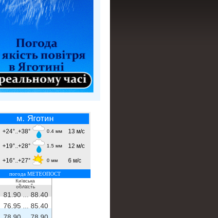
м. Яготин
+24°..+38°
13 м/с
0.4 мм
+19°..+28°
12 м/с
1.5 мм
+16°..+27°
6 м/с
0 мм
погода МЕТЕОПОСТ
Київська
- ...
-
область
81.90 ...
88.40
76.95 ...
85.40
78.90 ...
78.90