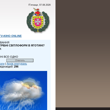
П`ятниця, 07.08.2026
TV+КІНО ONLINE
ВАННЯ
ТРІБНІ СВІТЛОФОРИ В ЯГОТИНІ?
К
НІ ВСЕ-ОДНО
тати
|
Архів опитувань
відповідей:
296