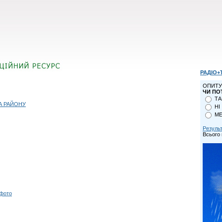
РАДІО+
ОПИТУ
ЧИ ПО
ТА
А РАЙОНУ
НІ
МЕ
Резуль
Всього 
 фото