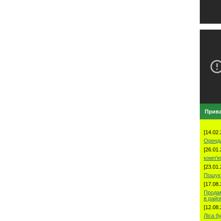
Прива
[14.02.
Оренд
[26.01.
комп'ю
[23.01.
Пошук 
[17.08.
Продам
в рай
[12.08.
Ліса б