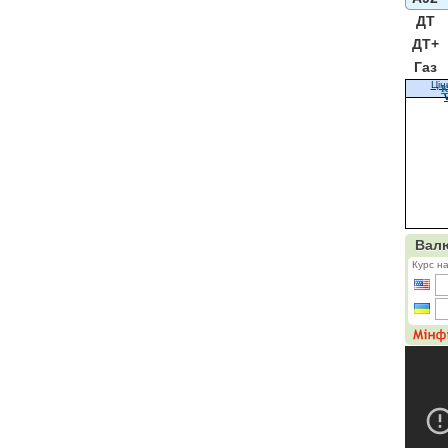
ДТ
ДТ+
Газ
Цін
К