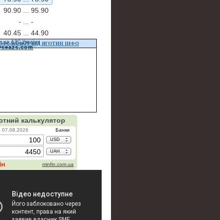
90.90 ...
95.90
- ...
-
40.45 ...
44.90
и на АЗС України
УРС ВАЛЮТ ВІД ЯГОТИН ІНФО
vseazs.com