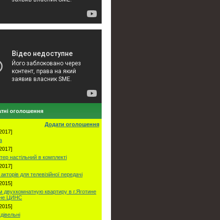
тні оголошення
Додати оголошення
2017]
а
2017]
тер настільний в комплекті
2017]
акторів для телевізійної передачі
2015]
 двухкомнатную квартиру в г.Яготине
оне ЦИНС
2015]
удівельні