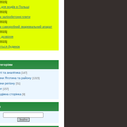
2015]
 для водіїв в Польші
2015]
 залізобетонні плити
2015]
м саморобний зварювальний апарат
2015]
 дозвілля
2015]
ться будинок
тегоріям
ті та аналітика
[147]
ни Яготина та району
[1315]
ни регіону
[51]
рт
[157]
діжна сторінка
[9]
к