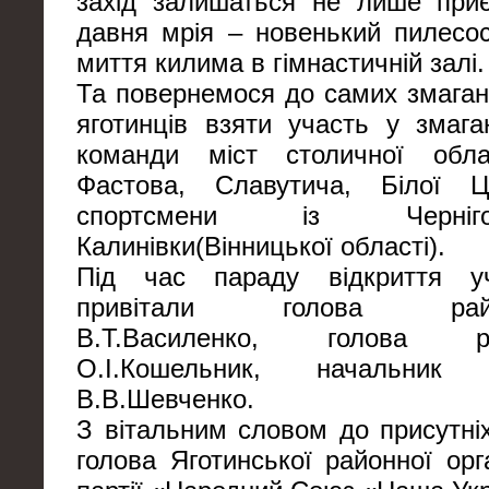
захід залишаться не лише приє
давня мрія – новенький пилесо
миття килима в гімнастичній залі.
Та повернемося до самих змага
яготинців взяти участь у змага
команди міст столичної обла
Фастова, Славутича, Білої 
спортсмени із Черніго
Калинівки(Вінницької області).
Під час параду відкриття уч
привітали голова райдерж
В.Т.Василенко, голова 
О.І.Кошельник, начальник 
В.В.Шевченко.
З вітальним словом до присутні
голова Яготинської районної орга