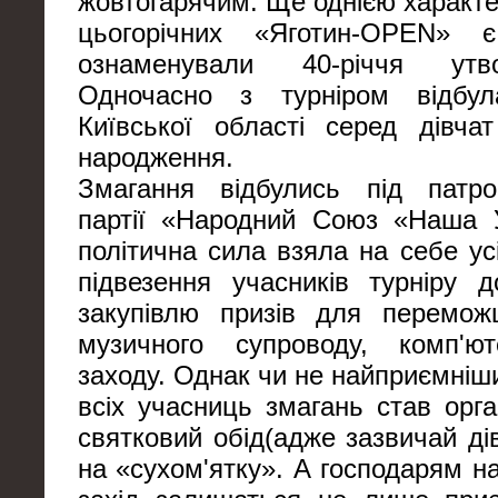
жовтогарячим. Ще однією характ
цьогорічних «Яготин-OPEN»
ознаменували 40-річчя ут
Одночасно з турніром відбу
Київської області серед дівча
народження.
Змагання відбулись під патро
партії «Народний Союз «Наша У
політична сила взяла на себе ус
підвезення учасників турніру 
закупівлю призів для переможц
музичного супроводу, комп'ю
заходу. Однак чи не найприємні
всіх учасниць змагань став орга
святковий обід(адже зазвичай ді
на «сухом'ятку». А господарям н