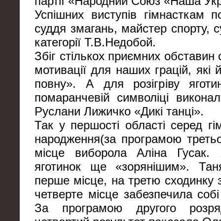
партії «Народний Союз «Наша Укр
Успішних виступів гімнасткам 
суддя змагань, майстер спорту, 
категорії Т.В.Недобой.
Збіг стількох приємних обставин
мотивації для наших грацій, які
повну». А для розігріву яготи
помаранчевій символіці викона
Руслани Лижичко «Дикі танці».
Так у першості області серед гі
народження(за програмою третьо
місце виборола Аліна Гусак. 
яготинок ще «зорянішим». Тан
перше місце, на третю сходинку 
четверте місце забезпечила собі
За програмою другого розря