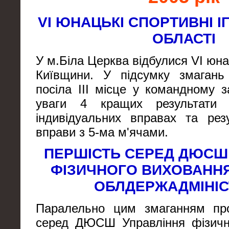
VI ЮНАЦЬКІ СПОРТИВНІ І
ОБЛАСТІ
У м.Біла Церква відбулися VI юнац
Київщини. У підсумку змага
посіла ІІІ місце у командному з
уваги 4 кращих результати 
індивідуальних вправах та рез
вправи з 5-ма м'ячами.
ПЕРШІСТЬ СЕРЕД ДЮСШ
ФІЗИЧНОГО ВИХОВАННЯ
ОБЛДЕРЖАДМІНІС
Паралельно цим змаганням про
серед ДЮСШ Управління фізичн