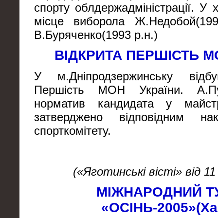
спорту облдержадміністрації. У 
місце виборола Ж.Недобой(199
В.Буряченко(1993 р.н.)
ВІДКРИТА ПЕРШІСТЬ М
У м.Дніпродзержинську відбу
Першість МОН України. А.Пу
норматив кандидата у майст
затверджено відповідним на
спорткомітету.
(«Яготинські вісті» від 11
МІЖНАРОДНИЙ Т
«ОСІНЬ-2005»(Ха