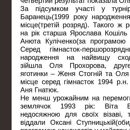
четвертий результат показала Ол
За підсумком участі у турнір
Баранець(1999 року народження
місце(третій розряд). Такого ж 
на рік старша Ярослава Кошіль
Анюта Куліченко(за програмою 
Серед гімнасток-першорозря
народження на найвищу сход
зійшла Оля Прохорова, друг
яготинки – Женя Стогній та Оля
місце серед гімнасток 1994 р.н.
Аня Гнатюк.
Не менш урожайним на перемог
землячок 1993 рік: Віта Б
недосяжною для своїх візаві, 
віддали Оксані Ступницькій(об