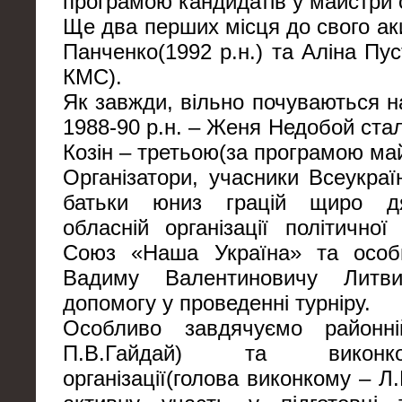
програмою кандидатів у майстри 
Ще два перших місця до свого ак
Панченко(1992 р.н.) та Аліна Пу
КМС).
Як завжди, вільно почуваються н
1988-90 р.н. – Женя Недобой ста
Козін – третьою(за програмою май
Організатори, учасники Всеукраї
батьки юниз грацій щиро дя
обласній організації політичної
Союз «Наша Україна» та особи
Вадиму Валентиновичу Литви
допомогу у проведенні турніру.
Особливо завдячуємо районні
П.В.Гайдай) та виконк
організації(голова виконкому – 