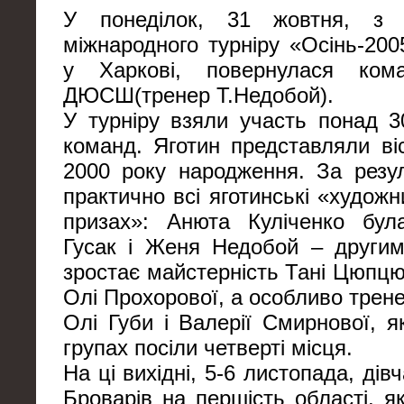
У понеділок, 31 жовтня, з п
міжнародного турніру «Осінь-200
у Харкові, повернулася кома
ДЮСШ(тренер Т.Недобой).
У турніру взяли участь понад 3
команд. Яготин представляли віс
2000 року народження. За резу
практично всі яготинські «худож
призах»: Анюта Куліченко бул
Гусак і Женя Недобой – другим
зростає майстерність Тані Цюпцю
Олі Прохорової, а особливо трене
Олі Губи і Валерії Смирнової, я
групах посіли четверті місця.
На ці вихідні, 5-6 листопада, ді
Броварів на першість області, я